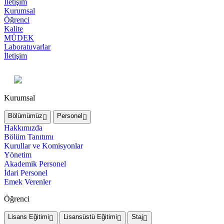
İletişim
Kurumsal
Öğrenci
Kalite
MÜDEK
Laboratuvarlar
İletişim
Kurumsal
Bölümümüz
Personel
Hakkımızda
Bölüm Tanıtımı
Kurullar ve Komisyonlar
Yönetim
Akademik Personel
İdari Personel
Emek Verenler
Öğrenci
Lisans Eğitimi
Lisansüstü Eğitimi
Staj