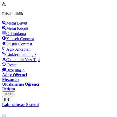
Open
toolbar
Erişilebilirlik
Metni Büyüt
Metni Küçült
Gri tonlama
Yüksek Contrast
Düşük Contrast
Açık Arkaplan
Linklerin altını çiz
Okunabilir Yazı Tipi
Reset
Bize ulaşın
Aday Öğrenci
Mezunlar
Uluslararası Öğrenci
İletişim
TR
EN
Laboratuvar Sistemi