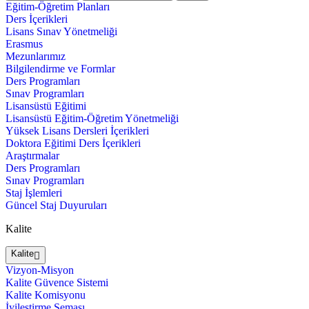
Eğitim-Öğretim Planları
Ders İçerikleri
Lisans Sınav Yönetmeliği
Erasmus
Mezunlarımız
Bilgilendirme ve Formlar
Ders Programları
Sınav Programları
Lisansüstü Eğitimi
Lisansüstü Eğitim-Öğretim Yönetmeliği
Yüksek Lisans Dersleri İçerikleri
Doktora Eğitimi Ders İçerikleri
Araştırmalar
Ders Programları
Sınav Programları
Staj İşlemleri
Güncel Staj Duyuruları
Kalite
Kalite
Vizyon-Misyon
Kalite Güvence Sistemi
Kalite Komisyonu
İyileştirme Şeması