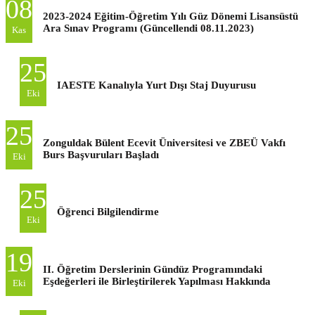
08
2023-2024 Eğitim-Öğretim Yılı Güz Dönemi Lisansüstü
Ara Sınav Programı (Güncellendi 08.11.2023)
Kas
25
IAESTE Kanalıyla Yurt Dışı Staj Duyurusu
Eki
25
Zonguldak Bülent Ecevit Üniversitesi ve ZBEÜ Vakfı
Burs Başvuruları Başladı
Eki
25
Öğrenci Bilgilendirme
Eki
19
II. Öğretim Derslerinin Gündüz Programındaki
Eşdeğerleri ile Birleştirilerek Yapılması Hakkında
Eki