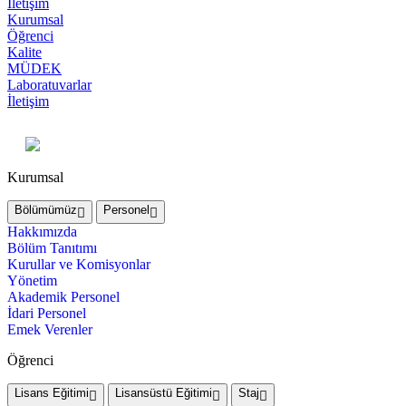
İletişim
Kurumsal
Öğrenci
Kalite
MÜDEK
Laboratuvarlar
İletişim
Kurumsal
Bölümümüz
Personel
Hakkımızda
Bölüm Tanıtımı
Kurullar ve Komisyonlar
Yönetim
Akademik Personel
İdari Personel
Emek Verenler
Öğrenci
Lisans Eğitimi
Lisansüstü Eğitimi
Staj