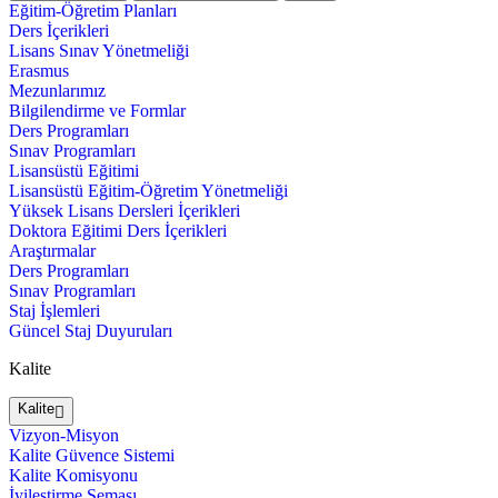
Eğitim-Öğretim Planları
Ders İçerikleri
Lisans Sınav Yönetmeliği
Erasmus
Mezunlarımız
Bilgilendirme ve Formlar
Ders Programları
Sınav Programları
Lisansüstü Eğitimi
Lisansüstü Eğitim-Öğretim Yönetmeliği
Yüksek Lisans Dersleri İçerikleri
Doktora Eğitimi Ders İçerikleri
Araştırmalar
Ders Programları
Sınav Programları
Staj İşlemleri
Güncel Staj Duyuruları
Kalite
Kalite
Vizyon-Misyon
Kalite Güvence Sistemi
Kalite Komisyonu
İyileştirme Şeması