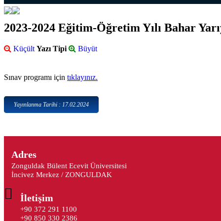
2023-2024 Eğitim-Öğretim Yılı Bahar Yarıy
Küçült
Yazı Tipi
Büyüt
Sınav programı için
tıklayınız.
Yayınlanma Tarihi : 17.02.2024
Adres
Zonguldak Bülent Ecevit Üniversitesi
İncivez Merkez / ZONGULDAK
İletişim
+90 372 291 1100
+90 850 330 2386