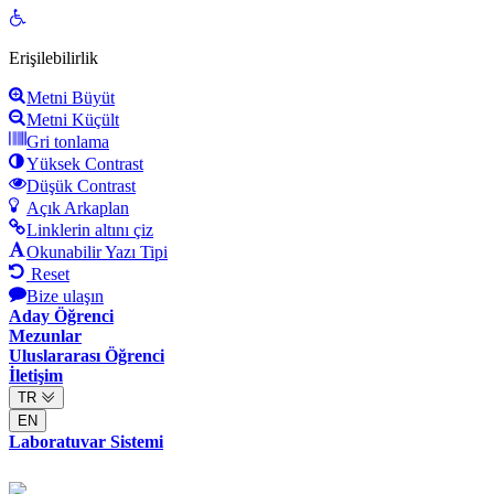
Open
toolbar
Erişilebilirlik
Metni Büyüt
Metni Küçült
Gri tonlama
Yüksek Contrast
Düşük Contrast
Açık Arkaplan
Linklerin altını çiz
Okunabilir Yazı Tipi
Reset
Bize ulaşın
Aday Öğrenci
Mezunlar
Uluslararası Öğrenci
İletişim
TR
EN
Laboratuvar Sistemi