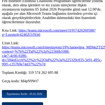
Fen Bilimleri Enstitüsü Lisansüstü Programları öğrencilerine yönelik
olarak, ders alma işlemleri ve tez yazım süreçlerine ilişkin
oryantasyon toplantısı 05 Şubat 2026 Perşembe günü saat 12.00'de,
aşağıda yer alan Microsoft Teams bağlantısı üzerinden çevrim içi
olarak gerçekleştirilecektir. Anabilim dalımızdaki tüm lisansüstü
öğrencilerimize duyurulur.
Kısa Link:
https://teams.microsoft.com/meet/31957426269588?
p=Lpzstn4v4246ZOJXh6
Uzun Link:
https://teams.microsoft.com/l/meetupjoin/19%3ameeting_
context=%7b%22Tid%22%3a%22366b1088-
c4e7-4c66-9286-
dcc594ed1ccb%22%2c%22Oid%22%3a%225329c835-5e91-495c-
99f1-c357b9e74d37%22%7d
Toplantı Kimliği: 319 574 262 695 88
Geçiş kodu: M4pN9Wt7
Yayınlanma Tarihi : 05.02.2026