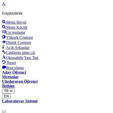
Open
toolbar
Erişilebilirlik
Metni Büyüt
Metni Küçült
Gri tonlama
Yüksek Contrast
Düşük Contrast
Açık Arkaplan
Linklerin altını çiz
Okunabilir Yazı Tipi
Reset
Bize ulaşın
Aday Öğrenci
Mezunlar
Uluslararası Öğrenci
İletişim
TR
EN
Laboratuvar Sistemi