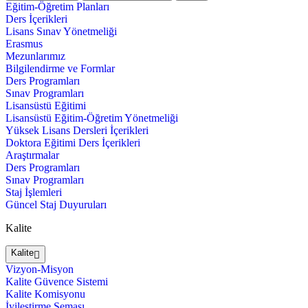
Eğitim-Öğretim Planları
Ders İçerikleri
Lisans Sınav Yönetmeliği
Erasmus
Mezunlarımız
Bilgilendirme ve Formlar
Ders Programları
Sınav Programları
Lisansüstü Eğitimi
Lisansüstü Eğitim-Öğretim Yönetmeliği
Yüksek Lisans Dersleri İçerikleri
Doktora Eğitimi Ders İçerikleri
Araştırmalar
Ders Programları
Sınav Programları
Staj İşlemleri
Güncel Staj Duyuruları
Kalite
Kalite
Vizyon-Misyon
Kalite Güvence Sistemi
Kalite Komisyonu
İyileştirme Şeması