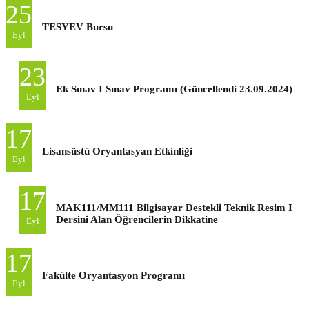
25
TESYEV Bursu
Eyl
23
Ek Sınav I Sınav Programı (Güncellendi 23.09.2024)
Eyl
17
Lisansüstü Oryantasyan Etkinliği
Eyl
17
MAK111/MM111 Bilgisayar Destekli Teknik Resim I
Dersini Alan Öğrencilerin Dikkatine
Eyl
17
Fakülte Oryantasyon Programı
Eyl