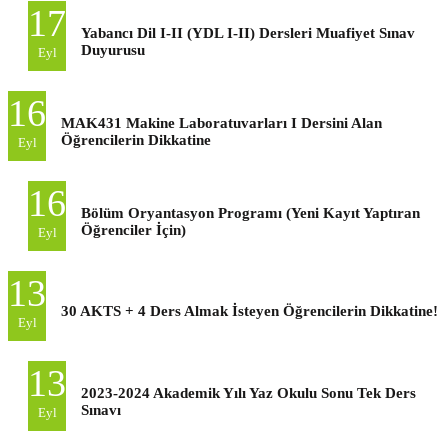
17
Yabancı Dil I-II (YDL I-II) Dersleri Muafiyet Sınav
Duyurusu
Eyl
16
MAK431 Makine Laboratuvarları I Dersini Alan
Öğrencilerin Dikkatine
Eyl
16
Bölüm Oryantasyon Programı (Yeni Kayıt Yaptıran
Öğrenciler İçin)
Eyl
13
30 AKTS + 4 Ders Almak İsteyen Öğrencilerin Dikkatine!
Eyl
13
2023-2024 Akademik Yılı Yaz Okulu Sonu Tek Ders
Sınavı
Eyl