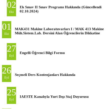
02
Ek Sınav II Sınav Programı Hakkında (Güncellendi
02.10.2024)
Eki
01
MAK431 Makine Laboratuvarları I / MAK 413 Makine
Müh.Sistem.Lab. Dersini Alan Öğrencilerin Dikkatine
Eki
27
Engelli Öğrenci Bilgi Formu
Eyl
26
Seçmeli Ders Kontenjanları Hakkında
Eyl
25
IAESTE Kanalıyla Yurt Dışı Staj Duyurusu
Eyl