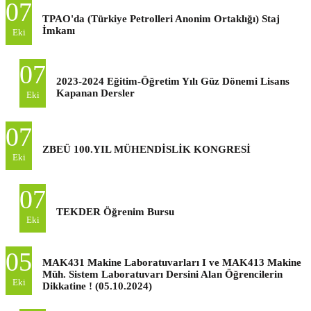
07
TPAO'da (Türkiye Petrolleri Anonim Ortaklığı) Staj
İmkanı
Eki
07
2023-2024 Eğitim-Öğretim Yılı Güz Dönemi Lisans
Kapanan Dersler
Eki
07
ZBEÜ 100.YIL MÜHENDİSLİK KONGRESİ
Eki
07
TEKDER Öğrenim Bursu
Eki
05
MAK431 Makine Laboratuvarları I ve MAK413 Makine
Müh. Sistem Laboratuvarı Dersini Alan Öğrencilerin
Eki
Dikkatine ! (05.10.2024)